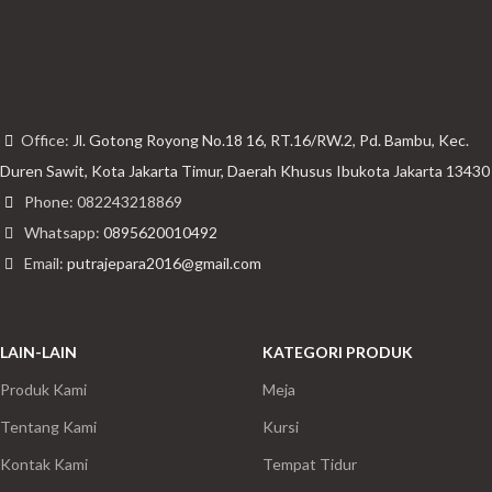
Rumah Johar Hijau Pantai Indah Kapuk
Interior
Office:
Jl. Gotong Royong No.18 16, RT.16/RW.2, Pd. Bambu, Kec.
Duren Sawit, Kota Jakarta Timur, Daerah Khusus Ibukota Jakarta 13430
Phone: 082243218869
Whatsapp:
0895620010492
Email:
putrajepara2016@gmail.com
LAIN-LAIN
KATEGORI PRODUK
Produk Kami
Meja
Tentang Kami
Kursi
Kontak Kami
Tempat Tidur